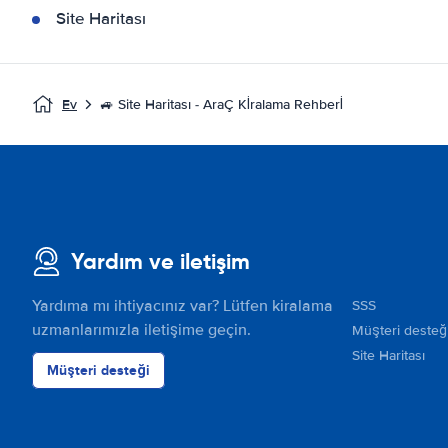
Site Haritası
Ev
🚙 Site Haritası - AraÇ Kİralama Rehberİ
Yardım ve iletişim
Yardıma mı ihtiyacınız var? Lütfen kiralama
SSS
uzmanlarımızla iletişime geçin.
Müşteri desteğ
Site Haritası
Müşteri desteği