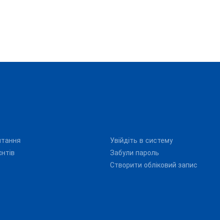
итання
Увійдіть в систему
єнтів
Забули пароль
Створити обліковий запис