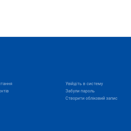
итання
Увійдіть в систему
єнтів
Забули пароль
Створити обліковий запис