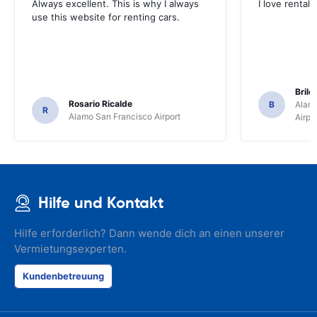
Always excellent. This is why I always
I love rental 
use this website for renting cars.
Brile
Rosario Ricalde
B
Alamo
R
Alamo San Francisco Airport
Airpo
Hilfe und Kontakt
Hilfe erforderlich? Dann wende dich an einen unserer
Vermietungsexperten.
Kundenbetreuung