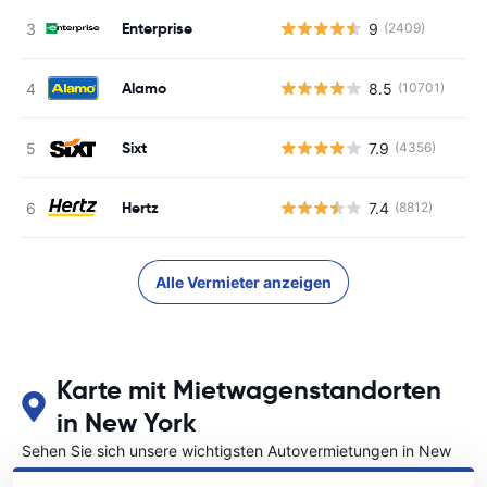
Enterprise
9
(2409)
Alamo
8.5
(10701)
Sixt
7.9
(4356)
Hertz
7.4
(8812)
Alle Vermieter anzeigen
Karte mit Mietwagenstandorten
in New York
Sehen Sie sich unsere wichtigsten Autovermietungen in New
York an