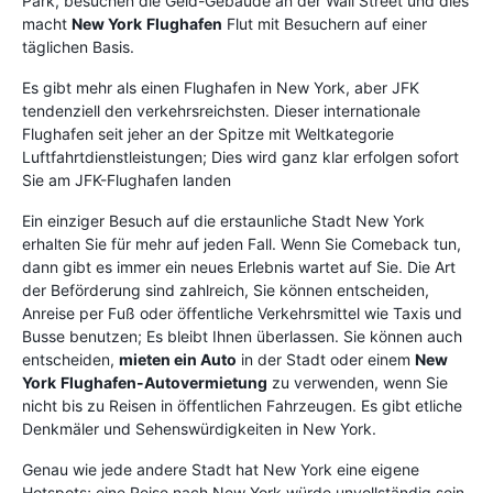
Park, besuchen die Geld-Gebäude an der Wall Street und dies
macht
New York
Flughafen
Flut mit Besuchern auf einer
täglichen Basis.
Es gibt mehr als einen Flughafen in New York, aber JFK
tendenziell den verkehrsreichsten. Dieser internationale
Flughafen seit jeher an der Spitze mit Weltkategorie
Luftfahrtdienstleistungen; Dies wird ganz klar erfolgen sofort
Sie am JFK-Flughafen landen
Ein einziger Besuch auf die erstaunliche Stadt New York
erhalten Sie für mehr auf jeden Fall. Wenn Sie Comeback tun,
dann gibt es immer ein neues Erlebnis wartet auf Sie. Die Art
der Beförderung sind zahlreich, Sie können entscheiden,
Anreise per Fuß oder öffentliche Verkehrsmittel wie Taxis und
Busse benutzen; Es bleibt Ihnen überlassen. Sie können auch
entscheiden,
mieten ein Auto
in der Stadt oder einem
New
York
Flughafen-Autovermietung
zu verwenden, wenn Sie
nicht bis zu Reisen in öffentlichen Fahrzeugen. Es gibt etliche
Denkmäler und Sehenswürdigkeiten in New York.
Genau wie jede andere Stadt hat New York eine eigene
Hotspots; eine Reise nach New York würde unvollständig sein,