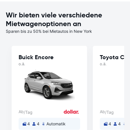
Wir bieten viele verschiedene
Mietwagenoptionen an
Sparen bis zu 50% bei Mietautos in New York
Buick Encore
Toyota Cor
o.ä.
o.ä.
Ab
Ab
/Tag
/Tag
4
4
Automatik
4
4
A