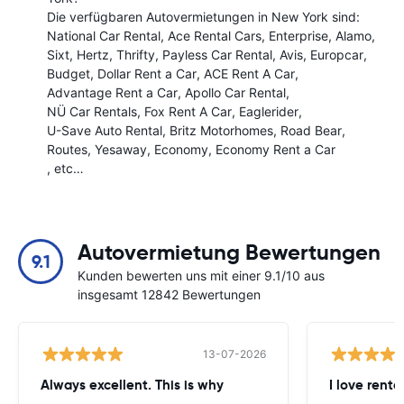
Die verfügbaren Autovermietungen in New York sind:
National Car Rental
Ace Rental Cars
Enterprise
Alamo
Sixt
Hertz
Thrifty
Payless Car Rental
Avis
Europcar
Budget
Dollar Rent a Car
ACE Rent A Car
Advantage Rent a Car
Apollo Car Rental
NÜ Car Rentals
Fox Rent A Car
Eaglerider
U-Save Auto Rental
Britz Motorhomes
Road Bear
Routes
Yesaway
Economy
Economy Rent a Car
, etc…
Autovermietung Bewertungen
9.1
Kunden bewerten uns mit einer 9.1/10 aus
insgesamt 12842 Bewertungen
13-07-2026
Always excellent. This is why
I love renta